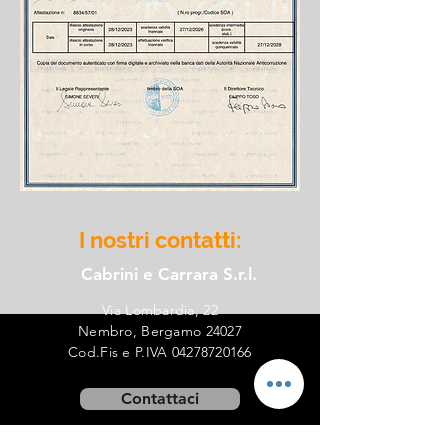
I nostri contatti:
Cabrini e Carrara S.r.l.
Via Lombardia, 22
Nembro, Bergamo 24027
Cod.Fis e P.IVA
04278720166
Contattaci